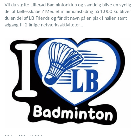
Vil du støtte Lillerød Badmintonklub og samtidig blive en synlig
del af fællesskabet? Med et minimumsbidrag på 1.000 kr. bliver
du en del af LB Friends og får dit navn på en plak i hallen samt
adgang til 2 årlige netværksaktiviteter...