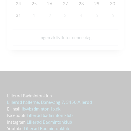
24
25
26
27
28
29
30
31
1
2
3
4
5
6
Ingen aktiviteter denne dag
Lillerød Badmintonklub
Lillerød hallerne, Banevang 7, 3450 Allerød
E- mail
lb@badminton-lb.dk
Facebook
Lillerød badminton klub
Instagram
Lillerød Badmintonklub
YouTube
Lillerød Badmintonklub