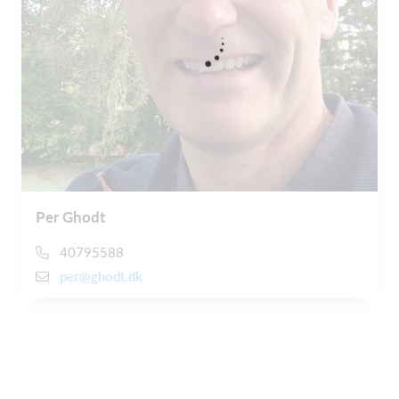
Per Ghodt
40795588
per@ghodt.dk