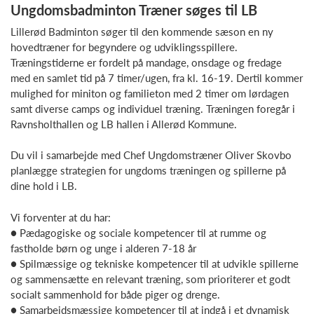
Ungdomsbadminton Træner søges til LB
Lillerød Badminton søger til den kommende sæson en ny
hovedtræner for begyndere og udviklingsspillere.
Træningstiderne er fordelt på mandage, onsdage og fredage
med en samlet tid på 7 timer/ugen, fra kl. 16-19. Dertil kommer
mulighed for miniton og familieton med 2 timer om lørdagen
samt diverse camps og individuel træning. Træningen foregår i
Ravnsholthallen og LB hallen i Allerød Kommune.
Du vil i samarbejde med Chef Ungdomstræner Oliver Skovbo
planlægge strategien for ungdoms træningen og spillerne på
dine hold i LB.
Vi forventer at du har:
● Pædagogiske og sociale kompetencer til at rumme og
fastholde børn og unge i alderen 7-18 år
● Spilmæssige og tekniske kompetencer til at udvikle spillerne
og sammensætte en relevant træning, som prioriterer et godt
socialt sammenhold for både piger og drenge.
● Samarbejdsmæssige kompetencer til at indgå i et dynamisk