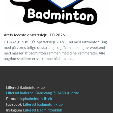
Årets fedeste opstartslejr - LB 2026
Gå ikke glip af LB’s opstartslejr 2026 - nu med Natminton! Tag
med på vores årlige opstartslejr, og få en super sjov weekend
med masser af badminton sammen med dine kammerater. Alle
ungdomsspillere er velkomne både talent, ...
Lillerød Badmintonklub
Lillerød hallerne, Banevang 7, 3450 Allerød
E- mail
lb@badminton-lb.dk
Facebook
Lillerød badminton klub
Instagram
Lillerød Badmintonklub