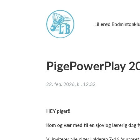
Lillerød Badmintonkl
PigePowerPlay 2
22. feb. 2026, kl. 12.32
HEY piger!!
Kom og vær med til en sjov og lærerig dag 
Vi inviterer alle piger i alderen 7-16 år uans