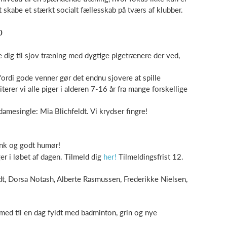
t skabe et stærkt socialt fællesskab på tværs af klubber.
0
e dig til sjov træning med dygtige pigetrænere der ved,
fordi gode venner gør det endnu sjovere at spille
rer vi alle piger i alderen 7-16 år fra mange forskellige
mesingle: Mia Blichfeldt. Vi krydser fingre!
unk og godt humør!
er i løbet af dagen. Tilmeld dig
her!
Tilmeldingsfrist 12.
t, Dorsa Notash, Alberte Rasmussen, Frederikke Nielsen,
ed til en dag fyldt med badminton, grin og nye