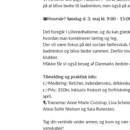
på at blive bedre til badminton, men også på a
📅
Hvornår? Søndag d. 3. maj kl. 9:00 - 15:0
Det foregår i Lillerødhallerne, og du kan glæd
hvordan man kombinerer læring og leg.
Der vil være fokus på det sociale fællesskab, 
badminton og blive bedre sammen. Derfor invite
klubber.
Måske får vi også besøg af Danmarks bedste da
Tilmelding og praktisk info:
👉Medbring: Ketcher, indendørssko, drikked
👉Pris: 350kr, inklusiv frokost og forfriskning
april.
🏸Trænerne: Anne Marie Colstrup, Liva Schmid
Anna-Sofie Nielsen og Sara Runesten.
Tag din veninde under armen, og kom og vær m
venskaber!