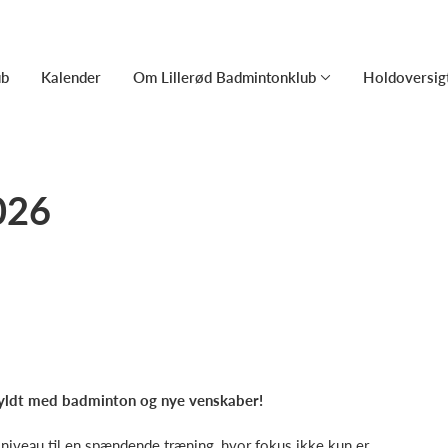
ub
Kalender
Om Lillerød Badmintonklub
Holdoversig
026
fyldt med badminton og nye venskaber!
et niveau til en spændende træning, hvor fokus ikke kun er