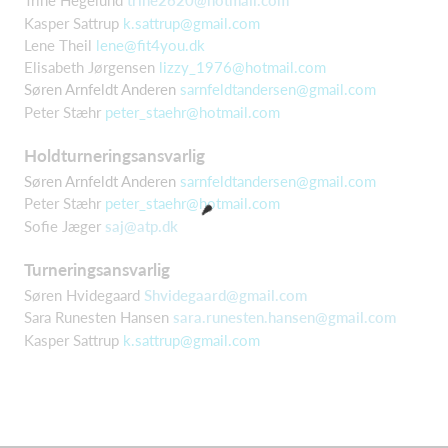
Trine Hegelund
trine2620@hotmail.com
Kasper Sattrup
k.sattrup@gmail.com
Lene Theil
lene@fit4you.dk
Elisabeth Jørgensen
lizzy_1976@hotmail.com
Søren Arnfeldt Anderen
sarnfeldtandersen@gmail.com
Peter Stæhr
peter_staehr@hotmail.com
Holdturneringsansvarlig
Søren Arnfeldt Anderen
sarnfeldtandersen@gmail.com
Peter Stæhr
peter_staehr@hotmail.com
Sofie Jæger
saj@atp.dk
Turneringsansvarlig
Søren Hvidegaard
Shvidegaard@gmail.com
Sara Runesten Hansen
sara.runesten.hansen@gmail.com
Kasper Sattrup
k.sattrup@gmail.com