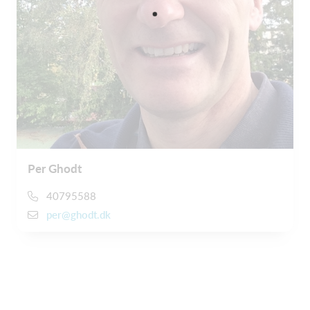
Per Ghodt
40795588
per@ghodt.dk