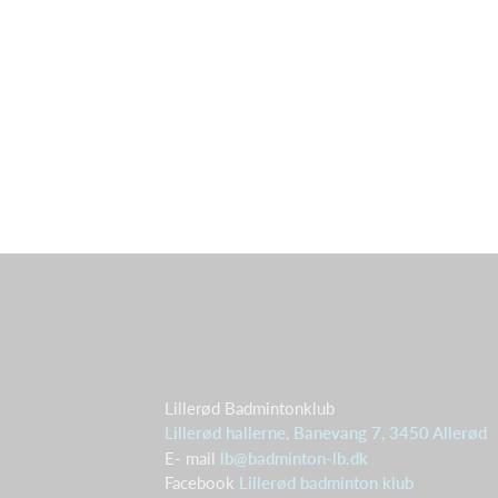
Lillerød Badmintonklub
Lillerød hallerne, Banevang 7, 3450 Allerød
E- mail
lb@badminton-lb.dk
Facebook
Lillerød badminton klub