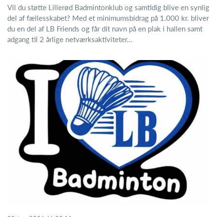
Vil du støtte Lillerød Badmintonklub og samtidig blive en synlig
del af fællesskabet? Med et minimumsbidrag på 1.000 kr. bliver
du en del af LB Friends og får dit navn på en plak i hallen samt
adgang til 2 årlige netværksaktiviteter...