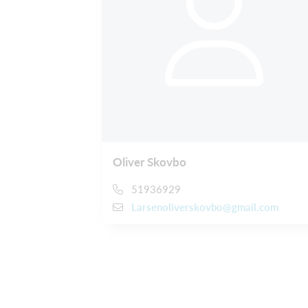
Oliver Skovbo
51936929
Larsenoliverskovbo@gmail.com