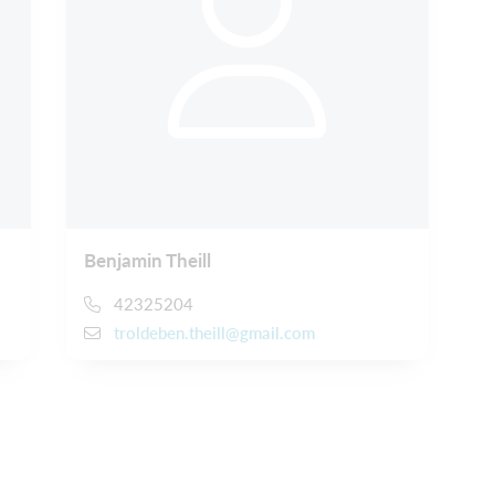
Benjamin Theill
42325204
troldeben.theill@gmail.com