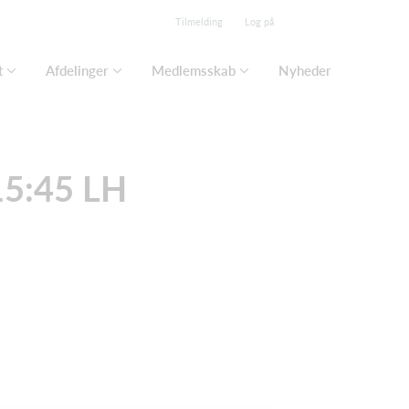
Tilmelding
Log på
t
Afdelinger
Medlemsskab
Nyheder
15:45 LH