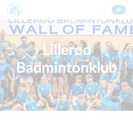
Lillerød
Badmintonklub