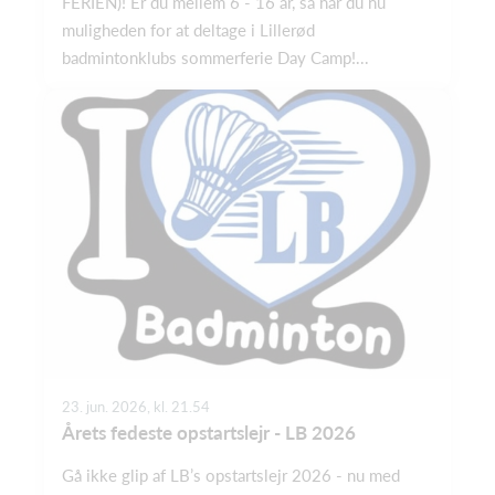
FERIEN)! Er du mellem 6 - 16 år, så har du nu
muligheden for at deltage i Lillerød
badmintonklubs sommerferie Day Camp!...
23. jun. 2026, kl. 21.54
Årets fedeste opstartslejr - LB 2026
Gå ikke glip af LB’s opstartslejr 2026 - nu med